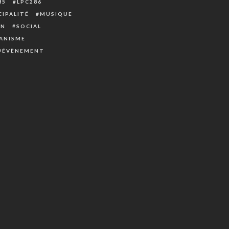
85
LPC286
IPALITÉ
MUSIQUE
ON
SOCIAL
ANISME
ÉVÈNEMENT