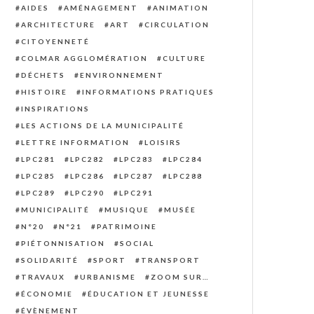
AIDES
AMÉNAGEMENT
ANIMATION
ARCHITECTURE
ART
CIRCULATION
CITOYENNETÉ
COLMAR AGGLOMÉRATION
CULTURE
DÉCHETS
ENVIRONNEMENT
HISTOIRE
INFORMATIONS PRATIQUES
INSPIRATIONS
LES ACTIONS DE LA MUNICIPALITÉ
LETTRE INFORMATION
LOISIRS
LPC281
LPC282
LPC283
LPC284
LPC285
LPC286
LPC287
LPC288
LPC289
LPC290
LPC291
MUNICIPALITÉ
MUSIQUE
MUSÉE
N°20
N°21
PATRIMOINE
PIÉTONNISATION
SOCIAL
SOLIDARITÉ
SPORT
TRANSPORT
TRAVAUX
URBANISME
ZOOM SUR…
ÉCONOMIE
ÉDUCATION ET JEUNESSE
ÉVÈNEMENT