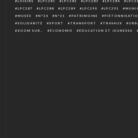
LOISIRS
LPC281
LPC282
LPC283
LPC284
LPC2
LPC287
LPC288
LPC289
LPC290
LPC291
MUNIC
MUSÉE
N°20
N°21
PATRIMOINE
PIÉTONNISATI
SOLIDARITÉ
SPORT
TRANSPORT
TRAVAUX
URB
ZOOM SUR…
ÉCONOMIE
ÉDUCATION ET JEUNESSE