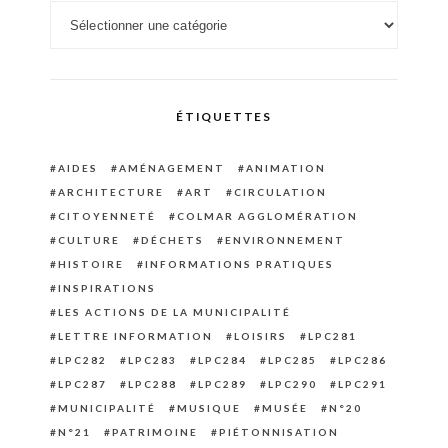
Catégories
ÉTIQUETTES
AIDES
AMÉNAGEMENT
ANIMATION
ARCHITECTURE
ART
CIRCULATION
CITOYENNETÉ
COLMAR AGGLOMÉRATION
CULTURE
DÉCHETS
ENVIRONNEMENT
HISTOIRE
INFORMATIONS PRATIQUES
INSPIRATIONS
LES ACTIONS DE LA MUNICIPALITÉ
LETTRE INFORMATION
LOISIRS
LPC281
LPC282
LPC283
LPC284
LPC285
LPC286
LPC287
LPC288
LPC289
LPC290
LPC291
MUNICIPALITÉ
MUSIQUE
MUSÉE
N°20
N°21
PATRIMOINE
PIÉTONNISATION