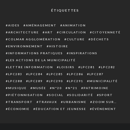
ÉTIQUETTES
AIDES
AMÉNAGEMENT
ANIMATION
ARCHITECTURE
ART
CIRCULATION
CITOYENNETÉ
COLMAR AGGLOMÉRATION
CULTURE
DÉCHETS
ENVIRONNEMENT
HISTOIRE
INFORMATIONS PRATIQUES
INSPIRATIONS
LES ACTIONS DE LA MUNICIPALITÉ
LETTRE INFORMATION
LOISIRS
LPC281
LPC282
LPC283
LPC284
LPC285
LPC286
LPC287
LPC288
LPC289
LPC290
LPC291
MUNICIPALITÉ
MUSIQUE
MUSÉE
N°20
N°21
PATRIMOINE
PIÉTONNISATION
SOCIAL
SOLIDARITÉ
SPORT
TRANSPORT
TRAVAUX
URBANISME
ZOOM SUR…
ÉCONOMIE
ÉDUCATION ET JEUNESSE
ÉVÈNEMENT