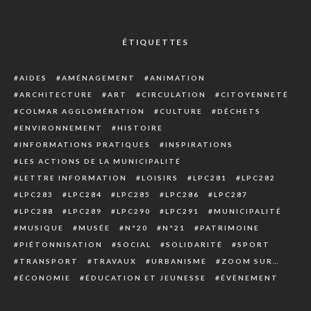
ÉTIQUETTES
AIDES
AMÉNAGEMENT
ANIMATION
ARCHITECTURE
ART
CIRCULATION
CITOYENNETÉ
COLMAR AGGLOMÉRATION
CULTURE
DÉCHETS
ENVIRONNEMENT
HISTOIRE
INFORMATIONS PRATIQUES
INSPIRATIONS
LES ACTIONS DE LA MUNICIPALITÉ
LETTRE INFORMATION
LOISIRS
LPC281
LPC282
LPC283
LPC284
LPC285
LPC286
LPC287
LPC288
LPC289
LPC290
LPC291
MUNICIPALITÉ
MUSIQUE
MUSÉE
N°20
N°21
PATRIMOINE
PIÉTONNISATION
SOCIAL
SOLIDARITÉ
SPORT
TRANSPORT
TRAVAUX
URBANISME
ZOOM SUR…
ÉCONOMIE
ÉDUCATION ET JEUNESSE
ÉVÈNEMENT