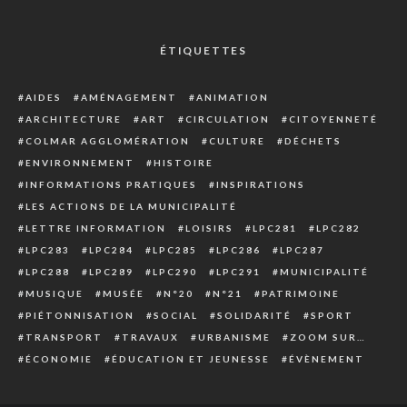
ÉTIQUETTES
AIDES
AMÉNAGEMENT
ANIMATION
ARCHITECTURE
ART
CIRCULATION
CITOYENNETÉ
COLMAR AGGLOMÉRATION
CULTURE
DÉCHETS
ENVIRONNEMENT
HISTOIRE
INFORMATIONS PRATIQUES
INSPIRATIONS
LES ACTIONS DE LA MUNICIPALITÉ
LETTRE INFORMATION
LOISIRS
LPC281
LPC282
LPC283
LPC284
LPC285
LPC286
LPC287
LPC288
LPC289
LPC290
LPC291
MUNICIPALITÉ
MUSIQUE
MUSÉE
N°20
N°21
PATRIMOINE
PIÉTONNISATION
SOCIAL
SOLIDARITÉ
SPORT
TRANSPORT
TRAVAUX
URBANISME
ZOOM SUR…
ÉCONOMIE
ÉDUCATION ET JEUNESSE
ÉVÈNEMENT