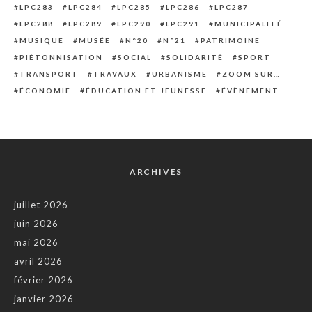
LPC283
LPC284
LPC285
LPC286
LPC287
LPC288
LPC289
LPC290
LPC291
MUNICIPALITÉ
MUSIQUE
MUSÉE
N°20
N°21
PATRIMOINE
PIÉTONNISATION
SOCIAL
SOLIDARITÉ
SPORT
TRANSPORT
TRAVAUX
URBANISME
ZOOM SUR…
ÉCONOMIE
ÉDUCATION ET JEUNESSE
ÉVÈNEMENT
ARCHIVES
juillet 2026
juin 2026
mai 2026
avril 2026
février 2026
janvier 2026