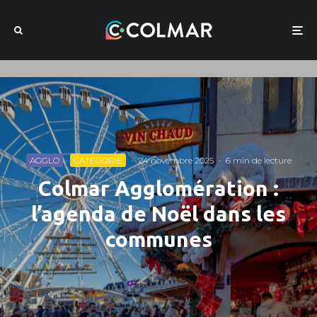
AGGLO
CATEGORIE
·
24 novembre 2025
·
6 min de lecture
Colmar Agglomération :
l’agenda de Noël dans les
communes