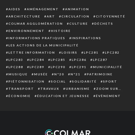
AIDES
AMÉNAGEMENT
ANIMATION
ARCHITECTURE
ART
CIRCULATION
CITOYENNETÉ
COLMAR AGGLOMÉRATION
CULTURE
DÉCHETS
ENVIRONNEMENT
HISTOIRE
INFORMATIONS PRATIQUES
INSPIRATIONS
LES ACTIONS DE LA MUNICIPALITÉ
LETTRE INFORMATION
LOISIRS
LPC281
LPC282
LPC283
LPC284
LPC285
LPC286
LPC287
LPC288
LPC289
LPC290
LPC291
MUNICIPALITÉ
MUSIQUE
MUSÉE
N°20
N°21
PATRIMOINE
PIÉTONNISATION
SOCIAL
SOLIDARITÉ
SPORT
TRANSPORT
TRAVAUX
URBANISME
ZOOM SUR…
ÉCONOMIE
ÉDUCATION ET JEUNESSE
ÉVÈNEMENT