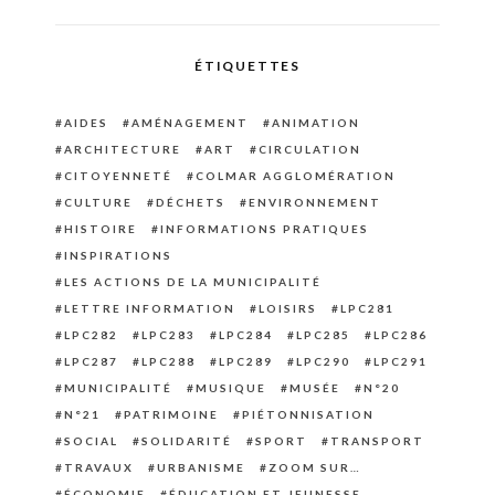
ÉTIQUETTES
AIDES
AMÉNAGEMENT
ANIMATION
ARCHITECTURE
ART
CIRCULATION
CITOYENNETÉ
COLMAR AGGLOMÉRATION
CULTURE
DÉCHETS
ENVIRONNEMENT
HISTOIRE
INFORMATIONS PRATIQUES
INSPIRATIONS
LES ACTIONS DE LA MUNICIPALITÉ
LETTRE INFORMATION
LOISIRS
LPC281
LPC282
LPC283
LPC284
LPC285
LPC286
LPC287
LPC288
LPC289
LPC290
LPC291
MUNICIPALITÉ
MUSIQUE
MUSÉE
N°20
N°21
PATRIMOINE
PIÉTONNISATION
SOCIAL
SOLIDARITÉ
SPORT
TRANSPORT
TRAVAUX
URBANISME
ZOOM SUR…
ÉCONOMIE
ÉDUCATION ET JEUNESSE