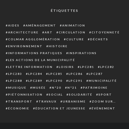
ÉTIQUETTES
AIDES
AMÉNAGEMENT
ANIMATION
ARCHITECTURE
ART
CIRCULATION
CITOYENNETÉ
COLMAR AGGLOMÉRATION
CULTURE
DÉCHETS
ENVIRONNEMENT
HISTOIRE
INFORMATIONS PRATIQUES
INSPIRATIONS
LES ACTIONS DE LA MUNICIPALITÉ
LETTRE INFORMATION
LOISIRS
LPC281
LPC282
LPC283
LPC284
LPC285
LPC286
LPC287
LPC288
LPC289
LPC290
LPC291
MUNICIPALITÉ
MUSIQUE
MUSÉE
N°20
N°21
PATRIMOINE
PIÉTONNISATION
SOCIAL
SOLIDARITÉ
SPORT
TRANSPORT
TRAVAUX
URBANISME
ZOOM SUR…
ÉCONOMIE
ÉDUCATION ET JEUNESSE
ÉVÈNEMENT