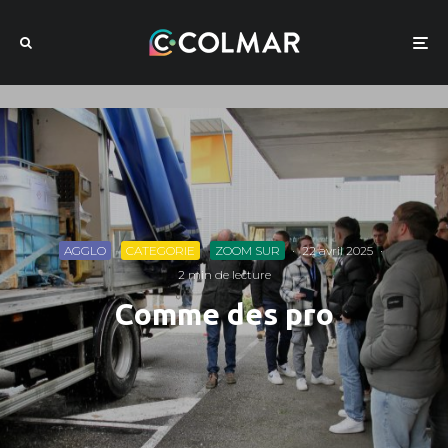
AGGLO
CATEGORIE
ZOOM SUR
·
22 avril 2025
·
2 min de lecture
Comme des pro