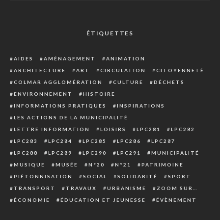
ÉTIQUETTES
AIDES
AMÉNAGEMENT
ANIMATION
ARCHITECTURE
ART
CIRCULATION
CITOYENNETÉ
COLMAR AGGLOMÉRATION
CULTURE
DÉCHETS
ENVIRONNEMENT
HISTOIRE
INFORMATIONS PRATIQUES
INSPIRATIONS
LES ACTIONS DE LA MUNICIPALITÉ
LETTRE INFORMATION
LOISIRS
LPC281
LPC282
LPC283
LPC284
LPC285
LPC286
LPC287
LPC288
LPC289
LPC290
LPC291
MUNICIPALITÉ
MUSIQUE
MUSÉE
N°20
N°21
PATRIMOINE
PIÉTONNISATION
SOCIAL
SOLIDARITÉ
SPORT
TRANSPORT
TRAVAUX
URBANISME
ZOOM SUR…
ÉCONOMIE
ÉDUCATION ET JEUNESSE
ÉVÈNEMENT