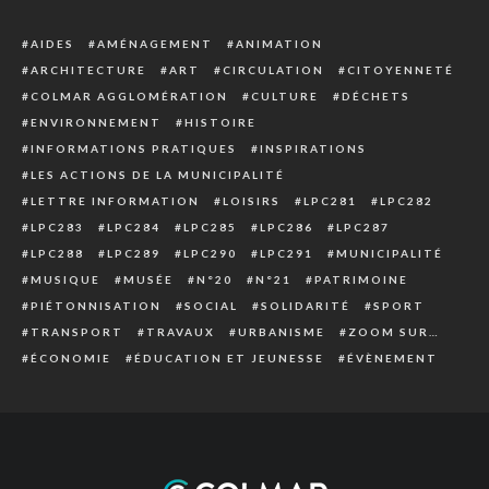
AIDES
AMÉNAGEMENT
ANIMATION
ARCHITECTURE
ART
CIRCULATION
CITOYENNETÉ
COLMAR AGGLOMÉRATION
CULTURE
DÉCHETS
ENVIRONNEMENT
HISTOIRE
INFORMATIONS PRATIQUES
INSPIRATIONS
LES ACTIONS DE LA MUNICIPALITÉ
LETTRE INFORMATION
LOISIRS
LPC281
LPC282
LPC283
LPC284
LPC285
LPC286
LPC287
LPC288
LPC289
LPC290
LPC291
MUNICIPALITÉ
MUSIQUE
MUSÉE
N°20
N°21
PATRIMOINE
PIÉTONNISATION
SOCIAL
SOLIDARITÉ
SPORT
TRANSPORT
TRAVAUX
URBANISME
ZOOM SUR…
ÉCONOMIE
ÉDUCATION ET JEUNESSE
ÉVÈNEMENT