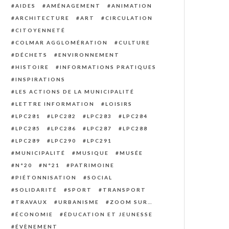
AIDES
AMÉNAGEMENT
ANIMATION
ARCHITECTURE
ART
CIRCULATION
CITOYENNETÉ
COLMAR AGGLOMÉRATION
CULTURE
DÉCHETS
ENVIRONNEMENT
HISTOIRE
INFORMATIONS PRATIQUES
INSPIRATIONS
LES ACTIONS DE LA MUNICIPALITÉ
LETTRE INFORMATION
LOISIRS
LPC281
LPC282
LPC283
LPC284
LPC285
LPC286
LPC287
LPC288
LPC289
LPC290
LPC291
MUNICIPALITÉ
MUSIQUE
MUSÉE
N°20
N°21
PATRIMOINE
PIÉTONNISATION
SOCIAL
SOLIDARITÉ
SPORT
TRANSPORT
TRAVAUX
URBANISME
ZOOM SUR…
ÉCONOMIE
ÉDUCATION ET JEUNESSE
ÉVÈNEMENT