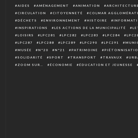
AIDES
AMÉNAGEMENT
ANIMATION
ARCHITECTUR
CIRCULATION
CITOYENNETÉ
COLMAR AGGLOMÉRAT
DÉCHETS
ENVIRONNEMENT
HISTOIRE
INFORMATI
INSPIRATIONS
LES ACTIONS DE LA MUNICIPALITÉ
LE
LOISIRS
LPC281
LPC282
LPC283
LPC284
LPC2
LPC287
LPC288
LPC289
LPC290
LPC291
MUNIC
MUSÉE
N°20
N°21
PATRIMOINE
PIÉTONNISATI
SOLIDARITÉ
SPORT
TRANSPORT
TRAVAUX
URB
ZOOM SUR…
ÉCONOMIE
ÉDUCATION ET JEUNESSE