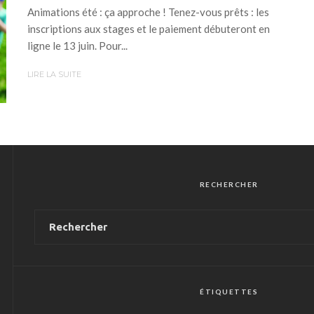
Animations été : ça approche ! Tenez-vous prêts : les
inscriptions aux stages et le paiement débuteront en
ligne le 13 juin. Pour...
LIRE LA SUITE
RECHERCHER
ÉTIQUETTES