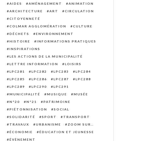
AIDES
AMÉNAGEMENT
ANIMATION
ARCHITECTURE
ART
CIRCULATION
CITOYENNETÉ
COLMAR AGGLOMÉRATION
CULTURE
DÉCHETS
ENVIRONNEMENT
HISTOIRE
INFORMATIONS PRATIQUES
INSPIRATIONS
LES ACTIONS DE LA MUNICIPALITÉ
LETTRE INFORMATION
LOISIRS
LPC281
LPC282
LPC283
LPC284
LPC285
LPC286
LPC287
LPC288
LPC289
LPC290
LPC291
MUNICIPALITÉ
MUSIQUE
MUSÉE
N°20
N°21
PATRIMOINE
PIÉTONNISATION
SOCIAL
SOLIDARITÉ
SPORT
TRANSPORT
TRAVAUX
URBANISME
ZOOM SUR…
ÉCONOMIE
ÉDUCATION ET JEUNESSE
ÉVÈNEMENT