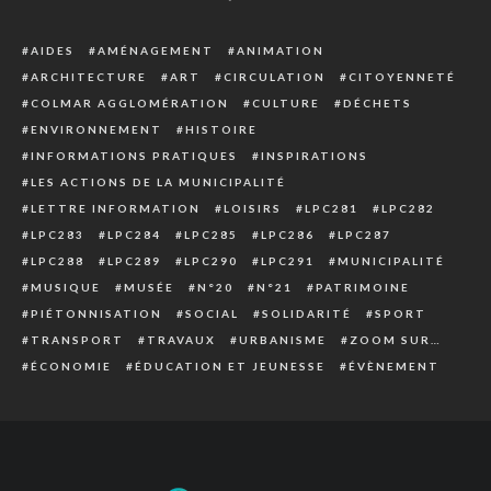
AIDES
AMÉNAGEMENT
ANIMATION
ARCHITECTURE
ART
CIRCULATION
CITOYENNETÉ
COLMAR AGGLOMÉRATION
CULTURE
DÉCHETS
ENVIRONNEMENT
HISTOIRE
INFORMATIONS PRATIQUES
INSPIRATIONS
LES ACTIONS DE LA MUNICIPALITÉ
LETTRE INFORMATION
LOISIRS
LPC281
LPC282
LPC283
LPC284
LPC285
LPC286
LPC287
LPC288
LPC289
LPC290
LPC291
MUNICIPALITÉ
MUSIQUE
MUSÉE
N°20
N°21
PATRIMOINE
PIÉTONNISATION
SOCIAL
SOLIDARITÉ
SPORT
TRANSPORT
TRAVAUX
URBANISME
ZOOM SUR…
ÉCONOMIE
ÉDUCATION ET JEUNESSE
ÉVÈNEMENT