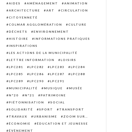
AIDES
AMÉNAGEMENT
ANIMATION
ARCHITECTURE
ART
CIRCULATION
CITOYENNETÉ
COLMAR AGGLOMÉRATION
CULTURE
DÉCHETS
ENVIRONNEMENT
HISTOIRE
INFORMATIONS PRATIQUES
INSPIRATIONS
LES ACTIONS DE LA MUNICIPALITÉ
LETTRE INFORMATION
LOISIRS
LPC281
LPC282
LPC283
LPC284
LPC285
LPC286
LPC287
LPC288
LPC289
LPC290
LPC291
MUNICIPALITÉ
MUSIQUE
MUSÉE
N°20
N°21
PATRIMOINE
PIÉTONNISATION
SOCIAL
SOLIDARITÉ
SPORT
TRANSPORT
TRAVAUX
URBANISME
ZOOM SUR…
ÉCONOMIE
ÉDUCATION ET JEUNESSE
ÉVÈNEMENT