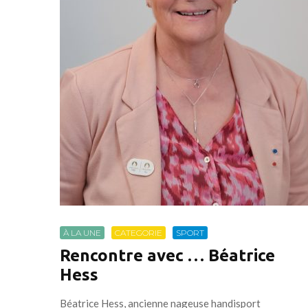
À LA UNE
CATEGORIE
SPORT
Rencontre avec … Béatrice
Hess
Béatrice Hess, ancienne nageuse handisport