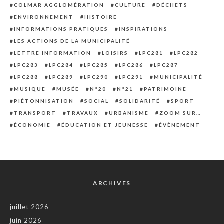
COLMAR AGGLOMÉRATION
CULTURE
DÉCHETS
ENVIRONNEMENT
HISTOIRE
INFORMATIONS PRATIQUES
INSPIRATIONS
LES ACTIONS DE LA MUNICIPALITÉ
LETTRE INFORMATION
LOISIRS
LPC281
LPC282
LPC283
LPC284
LPC285
LPC286
LPC287
LPC288
LPC289
LPC290
LPC291
MUNICIPALITÉ
MUSIQUE
MUSÉE
N°20
N°21
PATRIMOINE
PIÉTONNISATION
SOCIAL
SOLIDARITÉ
SPORT
TRANSPORT
TRAVAUX
URBANISME
ZOOM SUR…
ÉCONOMIE
ÉDUCATION ET JEUNESSE
ÉVÈNEMENT
ARCHIVES
juillet 2026
juin 2026