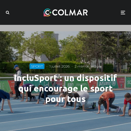
SPORT
·
1 juillet 2026
·
2 min de lecture
IncluSport : un dispositif
qui encourage le sport
pour tous