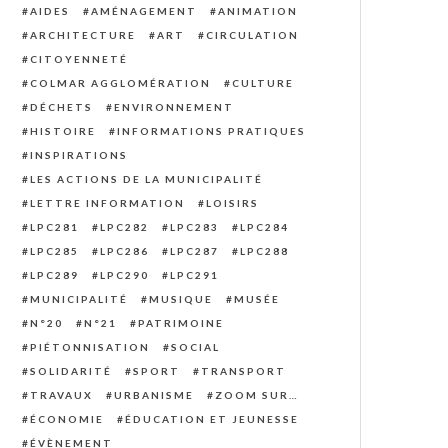
AIDES
AMÉNAGEMENT
ANIMATION
ARCHITECTURE
ART
CIRCULATION
CITOYENNETÉ
COLMAR AGGLOMÉRATION
CULTURE
DÉCHETS
ENVIRONNEMENT
HISTOIRE
INFORMATIONS PRATIQUES
INSPIRATIONS
LES ACTIONS DE LA MUNICIPALITÉ
LETTRE INFORMATION
LOISIRS
LPC281
LPC282
LPC283
LPC284
LPC285
LPC286
LPC287
LPC288
LPC289
LPC290
LPC291
MUNICIPALITÉ
MUSIQUE
MUSÉE
N°20
N°21
PATRIMOINE
PIÉTONNISATION
SOCIAL
SOLIDARITÉ
SPORT
TRANSPORT
TRAVAUX
URBANISME
ZOOM SUR…
ÉCONOMIE
ÉDUCATION ET JEUNESSE
ÉVÈNEMENT