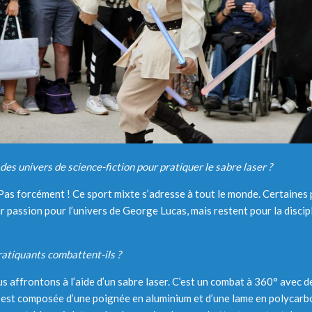
 des univers de science-fiction pour pratiquer le sabre laser ?
Pas forcément ! Ce sport mixte s’adresse à tout le monde. Certaines
passion pour l’univers de George Lucas, mais restent pour la discipli
atiquants combattent-ils ?
 affrontons à l’aide d’un sabre laser. C’est un combat à 360° avec d
e est composée d’une poignée en aluminium et d’une lame en polycarbo