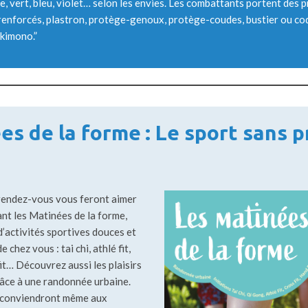
ge, vert, bleu, violet… selon les envies. Les combattants portent des p
renforcés, plastron, protège-genoux, protège-coudes, bustier ou coq
 kimono.”
s de la forme : Le sport sans p
endez-vous vous feront aimer
ant les Matinées de la forme,
d’activités sportives douces et
 chez vous : tai chi, athlé fit,
fit… Découvrez aussi les plaisirs
râce à une randonnée urbaine.
s conviendront même aux