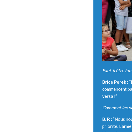
Faut-il être fan
Brice Perek :
“
commencent par 
versa !”
Comment les pr
B. P. :
“Nous nous
priorité. L’arm