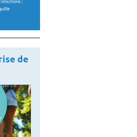
rotections :
uille
rise de