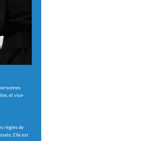
 personnes
ne, et vice-
es règles de
nate. Elle est