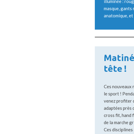
illuminée : rou
masque, gants 
anatomique, et
Matinée
tête !
Ces nouveaux r
le sport ! Pend
venez profiter 
adaptées près de
cross fit, hand 
de la marche g
Ces discipline