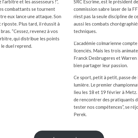
l’arbitre et les assesseurs !”,
SRC Escrime, est le président de
 Les combattants se tournent
commission sabre laser de la FF
entre eux lance une attaque. Son
n’est pas la seule discipline de ce
 riposte. Plus tard, il réussit à
aussi les combats chorégraphiés
 bras. “Cessez, revenez à vos
techniques.
arbitre, qui distribue les points
L’académie colmarienne compte 
le duel reprend.
licenciés. Mais les trois animate
Franck Desbrugeres et Warren 
bien partager leur passion.
Ce sport, petit à petit, passe de 
lumière. Le premier championna
lieu les 18 et 19 février à Metz.
de rencontrer des pratiquants d
tester nos compétences”, se réjo
Perek.