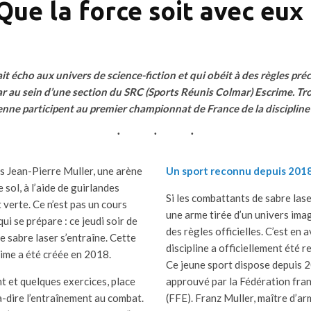
Que la force soit avec eux 
ait écho aux univers de science-fiction et qui obéit à des règles préci
ar au sein d’une section du SRC (Sports Réunis Colmar) Escrime. T
nne participent au premier championnat de France de la discipline 
es Jean-Pierre Muller, une arène
Un sport reconnu depuis 201
e sol, à l’aide de guirlandes
Si les combattants de sabre las
verte. Ce n’est pas un cours
une arme tirée d’un univers imagi
ui se prépare : ce jeudi soir de
des règles officielles. C’est en 
de sabre laser s’entraîne. Cette
discipline a officiellement été 
ime a été créée en 2018.
Ce jeune sport dispose depuis 
t et quelques exercices, place
approuvé par la Fédération fran
-à-dire l’entraînement au combat.
(FFE). Franz Muller, maître d’ar