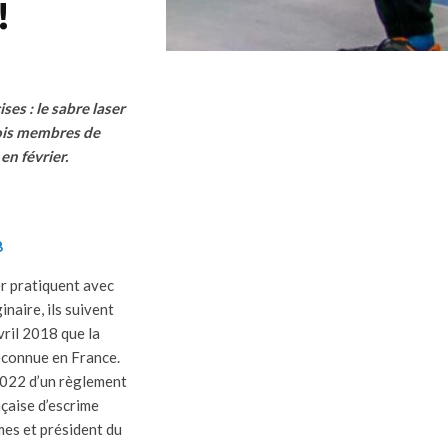
!
ses : le sabre laser
rois membres de
en février.
8
er pratiquent avec
naire, ils suivent
avril 2018 que la
reconnue en France.
2022 d’un règlement
çaise d’escrime
mes et président du