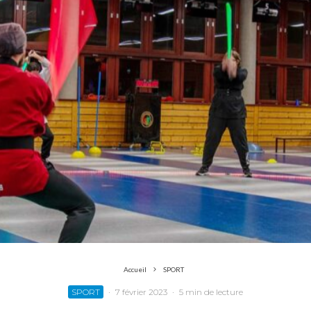
Accueil
SPORT
SPORT
·
7 février 2023
·
5 min de lecture