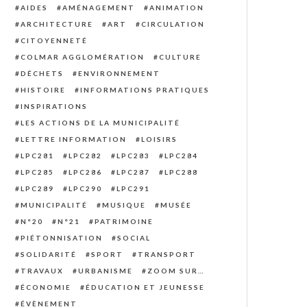
AIDES
AMÉNAGEMENT
ANIMATION
ARCHITECTURE
ART
CIRCULATION
CITOYENNETÉ
COLMAR AGGLOMÉRATION
CULTURE
DÉCHETS
ENVIRONNEMENT
HISTOIRE
INFORMATIONS PRATIQUES
INSPIRATIONS
LES ACTIONS DE LA MUNICIPALITÉ
LETTRE INFORMATION
LOISIRS
LPC281
LPC282
LPC283
LPC284
LPC285
LPC286
LPC287
LPC288
LPC289
LPC290
LPC291
MUNICIPALITÉ
MUSIQUE
MUSÉE
N°20
N°21
PATRIMOINE
PIÉTONNISATION
SOCIAL
SOLIDARITÉ
SPORT
TRANSPORT
TRAVAUX
URBANISME
ZOOM SUR…
ÉCONOMIE
ÉDUCATION ET JEUNESSE
ÉVÈNEMENT