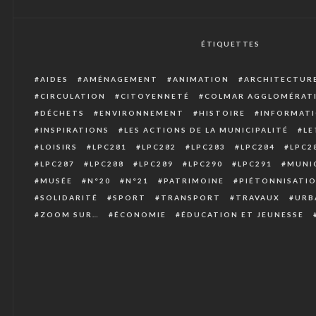
ÉTIQUETTES
AIDES
AMÉNAGEMENT
ANIMATION
ARCHITECTUR
CIRCULATION
CITOYENNETÉ
COLMAR AGGLOMÉRAT
DÉCHETS
ENVIRONNEMENT
HISTOIRE
INFORMATI
INSPIRATIONS
LES ACTIONS DE LA MUNICIPALITÉ
LE
LOISIRS
LPC281
LPC282
LPC283
LPC284
LPC2
LPC287
LPC288
LPC289
LPC290
LPC291
MUNIC
MUSÉE
N°20
N°21
PATRIMOINE
PIÉTONNISATI
SOLIDARITÉ
SPORT
TRANSPORT
TRAVAUX
URB
ZOOM SUR…
ÉCONOMIE
ÉDUCATION ET JEUNESSE