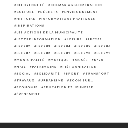
CITOYENNETÉ
COLMAR AGGLOMÉRATION
CULTURE
DÉCHETS
ENVIRONNEMENT
HISTOIRE
INFORMATIONS PRATIQUES
INSPIRATIONS
LES ACTIONS DE LA MUNICIPALITÉ
LETTRE INFORMATION
LOISIRS
LPC281
LPC282
LPC283
LPC284
LPC285
LPC286
LPC287
LPC288
LPC289
LPC290
LPC291
MUNICIPALITÉ
MUSIQUE
MUSÉE
N°20
N°21
PATRIMOINE
PIÉTONNISATION
SOCIAL
SOLIDARITÉ
SPORT
TRANSPORT
TRAVAUX
URBANISME
ZOOM SUR…
ÉCONOMIE
ÉDUCATION ET JEUNESSE
ÉVÈNEMENT