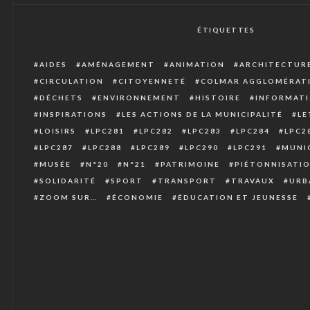
ÉTIQUETTES
AIDES
AMÉNAGEMENT
ANIMATION
ARCHITECTUR
CIRCULATION
CITOYENNETÉ
COLMAR AGGLOMÉRAT
DÉCHETS
ENVIRONNEMENT
HISTOIRE
INFORMATI
INSPIRATIONS
LES ACTIONS DE LA MUNICIPALITÉ
LE
LOISIRS
LPC281
LPC282
LPC283
LPC284
LPC2
LPC287
LPC288
LPC289
LPC290
LPC291
MUNIC
MUSÉE
N°20
N°21
PATRIMOINE
PIÉTONNISATI
SOLIDARITÉ
SPORT
TRANSPORT
TRAVAUX
URB
ZOOM SUR…
ÉCONOMIE
ÉDUCATION ET JEUNESSE