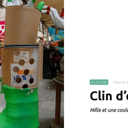
À LA UNE
·
5 février
Clin d
Mille et une coul