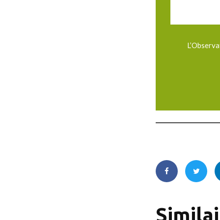
L’Observat
Simila