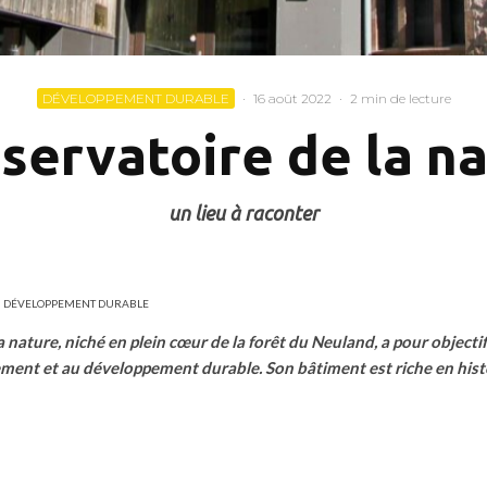
DÉVELOPPEMENT DURABLE
·
16 août 2022
·
2 min de lecture
servatoire de la n
un lieu à raconter
DÉVELOPPEMENT DURABLE
a nature, niché en plein cœur de la forêt du Neuland, a pour objectif
nement
et au développement durable. Son bâtiment
est riche en his