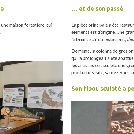
re
… et de son passé
t une maison forestière, qui
La pièce principale a été restaur
.
éléments est d’origine. Une gra
“Stammtisch” du restaurant, c’es
De même, la colonne de grès orn
qui la prolongeait a été abattue
les artisans ont sculpté une gr
prochaine visite, saurez-vous l
Son hibou sculpté a pe