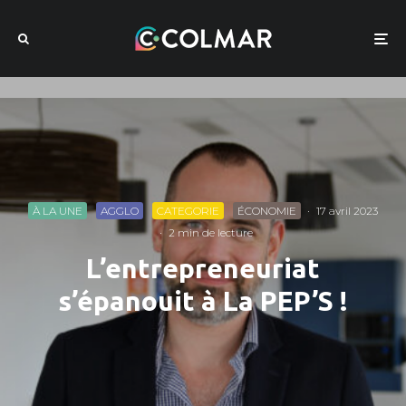
À LA UNE
AGGLO
CATEGORIE
ÉCONOMIE
·
17 avril 2023
·
2 min de lecture
L’entrepreneuriat
s’épanouit à La PEP’S !