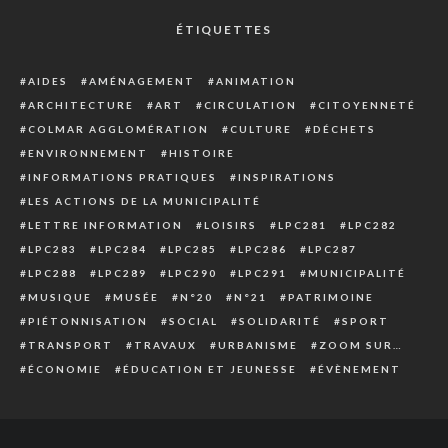
ÉTIQUETTES
AIDES
AMÉNAGEMENT
ANIMATION
ARCHITECTURE
ART
CIRCULATION
CITOYENNETÉ
COLMAR AGGLOMÉRATION
CULTURE
DÉCHETS
ENVIRONNEMENT
HISTOIRE
INFORMATIONS PRATIQUES
INSPIRATIONS
LES ACTIONS DE LA MUNICIPALITÉ
LETTRE INFORMATION
LOISIRS
LPC281
LPC282
LPC283
LPC284
LPC285
LPC286
LPC287
LPC288
LPC289
LPC290
LPC291
MUNICIPALITÉ
MUSIQUE
MUSÉE
N°20
N°21
PATRIMOINE
PIÉTONNISATION
SOCIAL
SOLIDARITÉ
SPORT
TRANSPORT
TRAVAUX
URBANISME
ZOOM SUR…
ÉCONOMIE
ÉDUCATION ET JEUNESSE
ÉVÈNEMENT