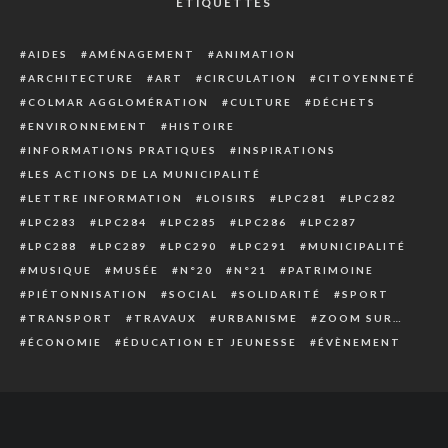
ÉTIQUETTES
AIDES
AMÉNAGEMENT
ANIMATION
ARCHITECTURE
ART
CIRCULATION
CITOYENNETÉ
COLMAR AGGLOMÉRATION
CULTURE
DÉCHETS
ENVIRONNEMENT
HISTOIRE
INFORMATIONS PRATIQUES
INSPIRATIONS
LES ACTIONS DE LA MUNICIPALITÉ
LETTRE INFORMATION
LOISIRS
LPC281
LPC282
LPC283
LPC284
LPC285
LPC286
LPC287
LPC288
LPC289
LPC290
LPC291
MUNICIPALITÉ
MUSIQUE
MUSÉE
N°20
N°21
PATRIMOINE
PIÉTONNISATION
SOCIAL
SOLIDARITÉ
SPORT
TRANSPORT
TRAVAUX
URBANISME
ZOOM SUR…
ÉCONOMIE
ÉDUCATION ET JEUNESSE
ÉVÈNEMENT