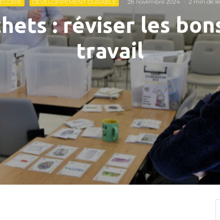
EGORIE
DÉVELOPPEMENT DURABLE
·
28 novembre 2024
·
2 min de le
chets : réviser les bon
travail