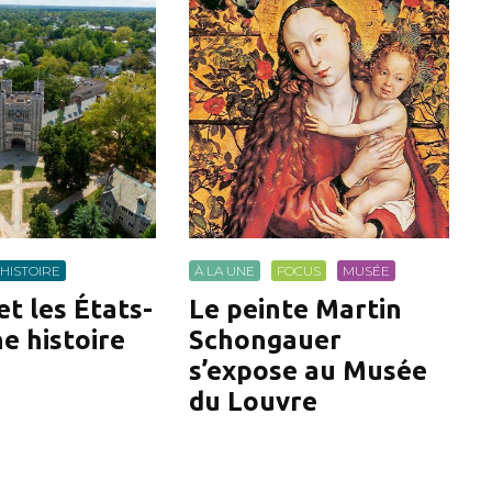
HISTOIRE
À LA UNE
FOCUS
MUSÉE
t les États-
Le peinte Martin
ne histoire
Schongauer
s’expose au Musée
du Louvre