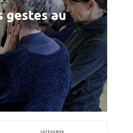
cture
s gestes au
CATÉGORIES