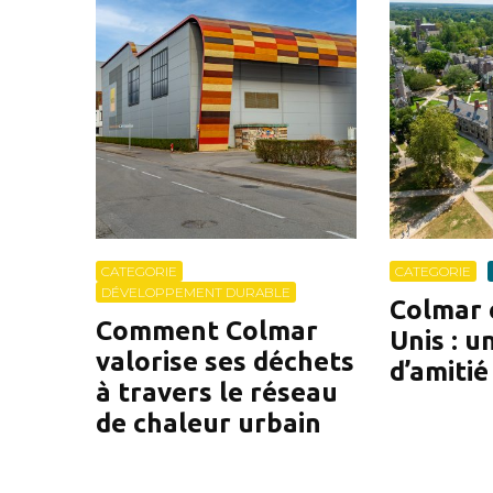
CATEGORIE
CATEGORIE
DÉVELOPPEMENT DURABLE
Colmar e
Comment Colmar
Unis : u
valorise ses déchets
d’amitié
à travers le réseau
de chaleur urbain