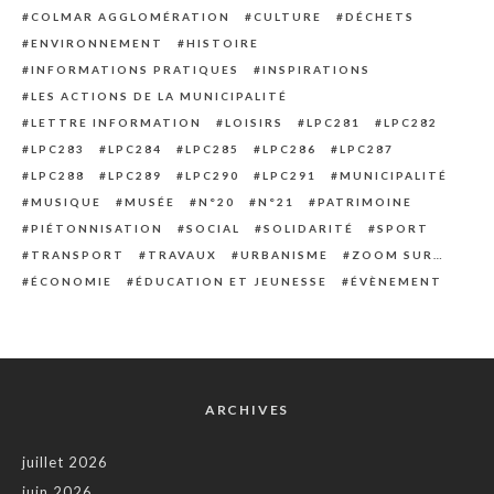
COLMAR AGGLOMÉRATION
CULTURE
DÉCHETS
ENVIRONNEMENT
HISTOIRE
INFORMATIONS PRATIQUES
INSPIRATIONS
LES ACTIONS DE LA MUNICIPALITÉ
LETTRE INFORMATION
LOISIRS
LPC281
LPC282
LPC283
LPC284
LPC285
LPC286
LPC287
LPC288
LPC289
LPC290
LPC291
MUNICIPALITÉ
MUSIQUE
MUSÉE
N°20
N°21
PATRIMOINE
PIÉTONNISATION
SOCIAL
SOLIDARITÉ
SPORT
TRANSPORT
TRAVAUX
URBANISME
ZOOM SUR…
ÉCONOMIE
ÉDUCATION ET JEUNESSE
ÉVÈNEMENT
ARCHIVES
juillet 2026
juin 2026