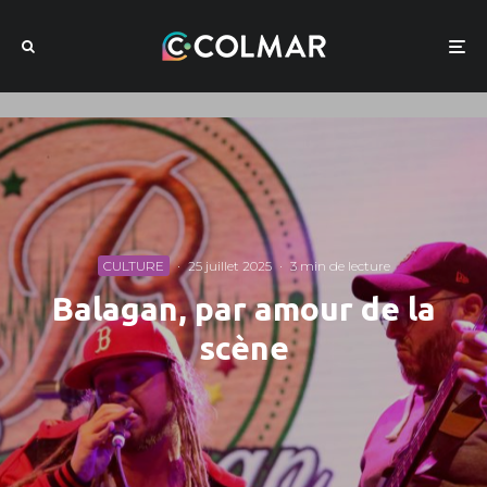
CULTURE
·
25 juillet 2025
·
3 min de lecture
Balagan, par amour de la
scène