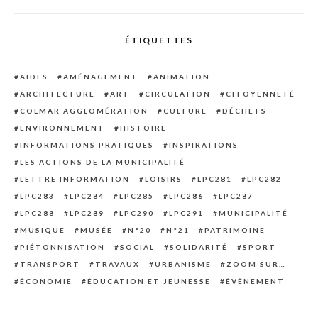
ÉTIQUETTES
AIDES
AMÉNAGEMENT
ANIMATION
ARCHITECTURE
ART
CIRCULATION
CITOYENNETÉ
COLMAR AGGLOMÉRATION
CULTURE
DÉCHETS
ENVIRONNEMENT
HISTOIRE
INFORMATIONS PRATIQUES
INSPIRATIONS
LES ACTIONS DE LA MUNICIPALITÉ
LETTRE INFORMATION
LOISIRS
LPC281
LPC282
LPC283
LPC284
LPC285
LPC286
LPC287
LPC288
LPC289
LPC290
LPC291
MUNICIPALITÉ
MUSIQUE
MUSÉE
N°20
N°21
PATRIMOINE
PIÉTONNISATION
SOCIAL
SOLIDARITÉ
SPORT
TRANSPORT
TRAVAUX
URBANISME
ZOOM SUR…
ÉCONOMIE
ÉDUCATION ET JEUNESSE
ÉVÈNEMENT