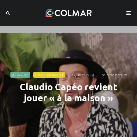
À LA UNE
EN CE MOMENT
·
28 juillet 2023
·
1 min de lecture
Claudio Capéo revient
jouer « à la maison »