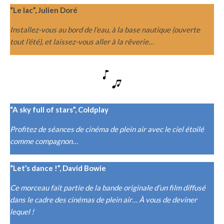
“Le lac”, Julien Doré
Installez-vous au bord de l’eau, à la base nautique (ouverte
tout l’été), et laissez-vous aller à la rêverie…
“A sky full of stars”, Coldplay
Profitez de séances de cinéma de plein air avec le ciel étoilé
comme compagnon…
“Let’s dance !”, David Bowie
Ce morceau fait partie de la bande originale d’un film diffusé
dans le cadre des cinémas de plein air… À vous de deviner
lequel !