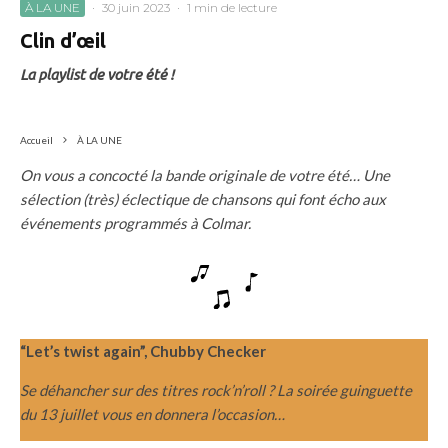
À LA UNE
·
30 juin 2023
·
1 min de lecture
Clin d’œil
La playlist de votre été !
Accueil
À LA UNE
On vous a concocté la bande originale de votre été… Une
sélection (très) éclectique de chansons qui font écho aux
événements programmés à Colmar.
“Let’s twist again”, Chubby Checker
Se déhancher sur des titres rock’n’roll ? La soirée guinguette
du 13 juillet vous en donnera l’occasion…