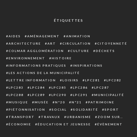
ÉTIQUETTES
AIDES
AMÉNAGEMENT
ANIMATION
ARCHITECTURE
ART
CIRCULATION
CITOYENNETÉ
COLMAR AGGLOMÉRATION
CULTURE
DÉCHETS
ENVIRONNEMENT
HISTOIRE
INFORMATIONS PRATIQUES
INSPIRATIONS
LES ACTIONS DE LA MUNICIPALITÉ
LETTRE INFORMATION
LOISIRS
LPC281
LPC282
LPC283
LPC284
LPC285
LPC286
LPC287
LPC288
LPC289
LPC290
LPC291
MUNICIPALITÉ
MUSIQUE
MUSÉE
N°20
N°21
PATRIMOINE
PIÉTONNISATION
SOCIAL
SOLIDARITÉ
SPORT
TRANSPORT
TRAVAUX
URBANISME
ZOOM SUR…
ÉCONOMIE
ÉDUCATION ET JEUNESSE
ÉVÈNEMENT