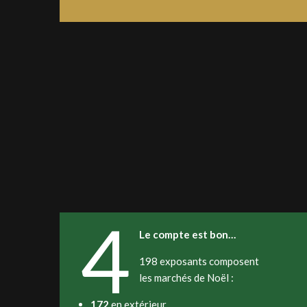
4
Le compte est bon…
198 exposants composent
les marchés de Noël :
172
en extérieur