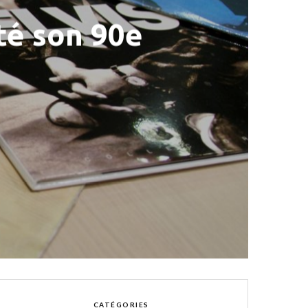
êté son 90e
CATÉGORIES