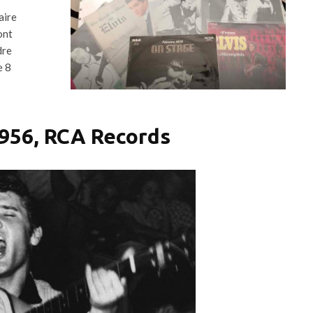
aire
ont
dre
e 8
1956, RCA Records