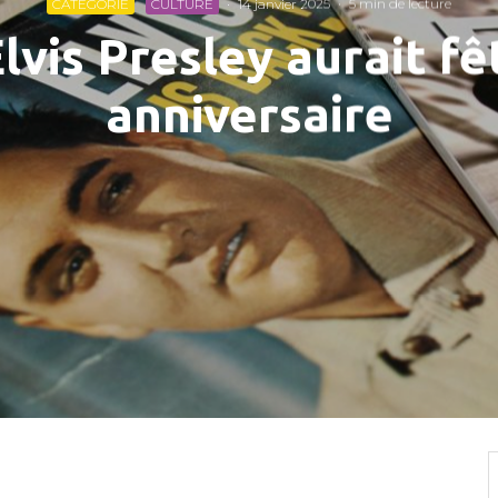
CATEGORIE
CULTURE
·
14 janvier 2025
·
5 min de lecture
lvis Presley aurait f
anniversaire