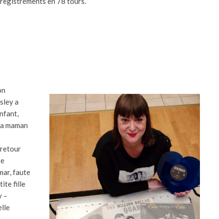
registrements en 78 tours.
on
sley a
nfant,
 sa maman
 retour
re
mar, faute
ite fille
y –
elle