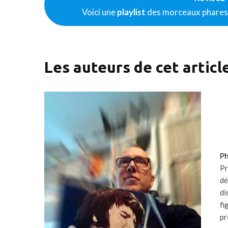
Voici une
playlist
des morceaux phares 
Les auteurs de cet articl
Ph
Pr
dé
di
fi
pr