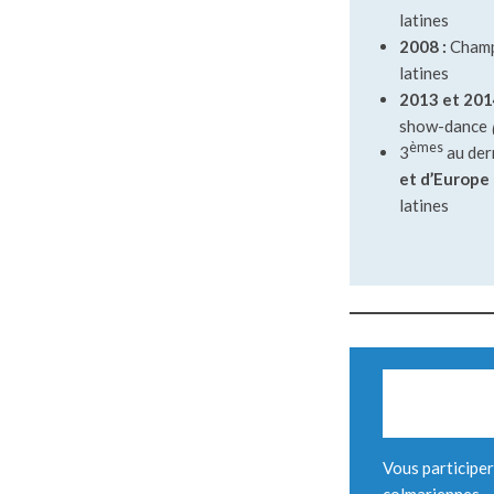
latines
2008 :
Champ
latines
2013 et 201
show-dance
èmes
3
au der
et d’Europe
latines
Vous participer
colmariennes