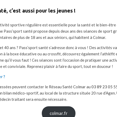
té, c’est aussi pour les jeunes !
tivité sportive régulière est essentielle pour la santé et le bien-être 
mme Pass’sport santé propose depuis deux ans des séances de sport g
aires de plus de 18 ans et aux séniors, qui habitent à Colmar.
et 40 ans ? Pass’sport santé s’adresse donc à vous ! Des activités v
on à la boxe éducative ou au crossfit, découvrez également l’athléfit 
ine qu’il vous faut ! Ces séances sont l’occasion de pratiquer une acti
 et conviviale. Reprenez plaisir à faire du sport, tout en douceur !
r ?
ressées peuvent contacter le Réseau Santé Colmar au
03 89 23 05 5
un bilan médico-sportif, au local de la structure située 20 rue d’Agen. 
édecin traitant sera ensuite nécessaire.
colmar.fr