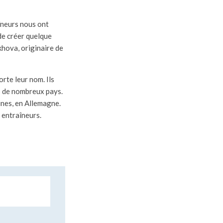
îneurs nous ont
 de créer quelque
khova, originaire de
rte leur nom. Ils
s de nombreux pays.
nes, en Allemagne.
s entraîneurs.