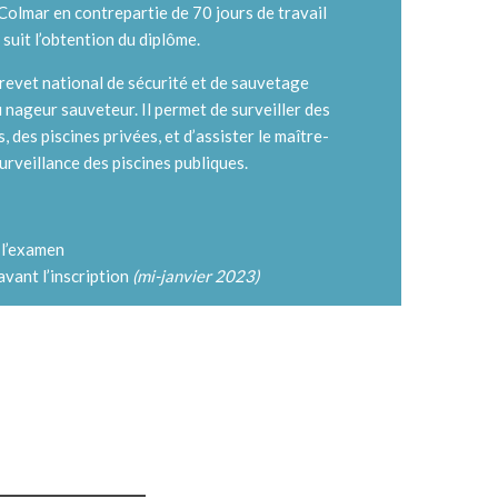
Colmar en contrepartie de 70 jours de travail
suit l’obtention du diplôme.
Brevet national de sécurité et de sauvetage
 nageur sauveteur. Il permet de surveiller des
 des piscines privées, et d’assister le maître-
rveillance des piscines publiques.
 l’examen
 avant l’inscription
(mi-janvier 2023)