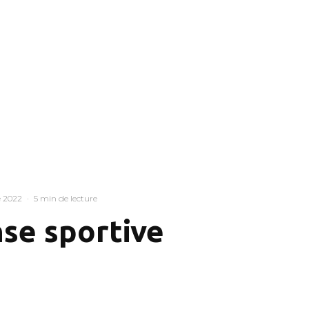
 2022
·
5 min de lecture
se sportive