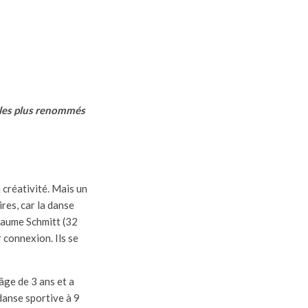
 les plus renommés
 créativité. Mais un
res, car la danse
llaume Schmitt (32
 connexion. Ils se
âge de 3 ans et a
 danse sportive à 9