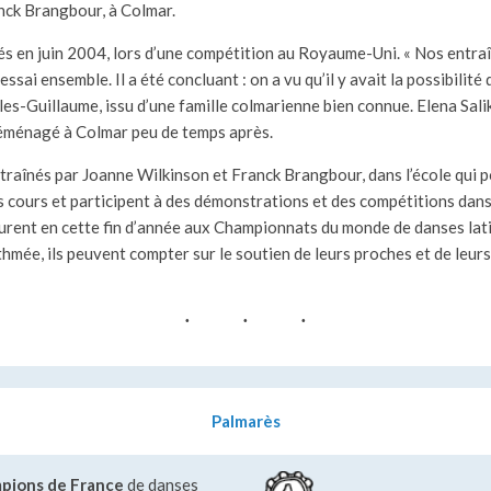
anck Brangbour, à Colmar.
rés en juin 2004, lors d’une compétition au Royaume-Uni. « Nos entra
ssai ensemble. Il a été concluant : on a vu qu’il y avait la possibilité
les-Guillaume, issu d’une famille colmarienne bien connue. Elena Sali
déménagé à Colmar peu de temps après.
traînés par Joanne Wilkinson et Franck Brangbour, dans l’école qui po
s cours et participent à des démonstrations et des compétitions dan
rent en cette fin d’année aux Championnats du monde de danses lati
thmée, ils peuvent compter sur le soutien de leurs proches et de leur
Palmarès
mpions de France
de danses