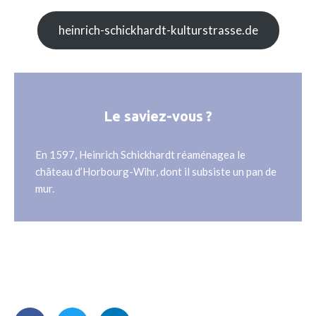
heinrich-schickhardt-kulturstrasse.de
Le saviez-vous ?
En 1597, Heinrich Schickhardt réaménagea le
château d’Horbourg-Wihr, dont il subsiste un pan de
mur.