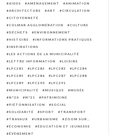
AIDES
AMÉNAGEMENT
ANIMATION
ARCHITECTURE
ART
CIRCULATION
CITOYENNETÉ
COLMAR AGGLOMÉRATION
CULTURE
DÉCHETS
ENVIRONNEMENT
HISTOIRE
INFORMATIONS PRATIQUES
INSPIRATIONS
LES ACTIONS DE LA MUNICIPALITÉ
LETTRE INFORMATION
LOISIRS
LPC281
LPC282
LPC283
LPC284
LPC285
LPC286
LPC287
LPC288
LPC289
LPC290
LPC291
MUNICIPALITÉ
MUSIQUE
MUSÉE
N°20
N°21
PATRIMOINE
PIÉTONNISATION
SOCIAL
SOLIDARITÉ
SPORT
TRANSPORT
TRAVAUX
URBANISME
ZOOM SUR…
ÉCONOMIE
ÉDUCATION ET JEUNESSE
ÉVÈNEMENT