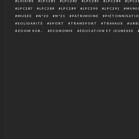
LOISIRS
LPC281
LPC282
LPC283
LPC284
LPC2
LPC287
LPC288
LPC289
LPC290
LPC291
MUNIC
MUSÉE
N°20
N°21
PATRIMOINE
PIÉTONNISATI
SOLIDARITÉ
SPORT
TRANSPORT
TRAVAUX
URB
ZOOM SUR…
ÉCONOMIE
ÉDUCATION ET JEUNESSE