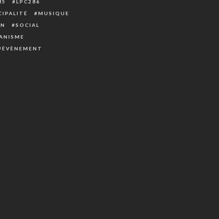
85
LPC286
IPALITÉ
MUSIQUE
ON
SOCIAL
ANISME
ÉVÈNEMENT