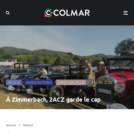
AGGLO
ASSOCIATIONS
DANS MA VILLE
·
3 juillet 2023
·
1 min de lecture
À Zimmerbach, 2ACZ garde le cap
Accueil
AGGLO