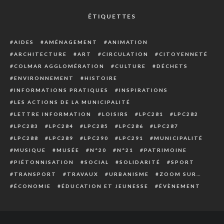
ÉTIQUETTES
AIDES
AMÉNAGEMENT
ANIMATION
ARCHITECTURE
ART
CIRCULATION
CITOYENNETÉ
COLMAR AGGLOMÉRATION
CULTURE
DÉCHETS
ENVIRONNEMENT
HISTOIRE
INFORMATIONS PRATIQUES
INSPIRATIONS
LES ACTIONS DE LA MUNICIPALITÉ
LETTRE INFORMATION
LOISIRS
LPC281
LPC282
LPC283
LPC284
LPC285
LPC286
LPC287
LPC288
LPC289
LPC290
LPC291
MUNICIPALITÉ
MUSIQUE
MUSÉE
N°20
N°21
PATRIMOINE
PIÉTONNISATION
SOCIAL
SOLIDARITÉ
SPORT
TRANSPORT
TRAVAUX
URBANISME
ZOOM SUR…
ÉCONOMIE
ÉDUCATION ET JEUNESSE
ÉVÈNEMENT