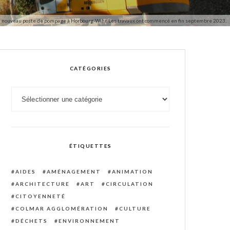
'un nouveau poste de pompage à Horbourg-Wihr. Les travaux ont commencé en fin septembre 2023.
CATÉGORIES
Catégories
ÉTIQUETTES
AIDES
AMÉNAGEMENT
ANIMATION
ARCHITECTURE
ART
CIRCULATION
CITOYENNETÉ
COLMAR AGGLOMÉRATION
CULTURE
DÉCHETS
ENVIRONNEMENT