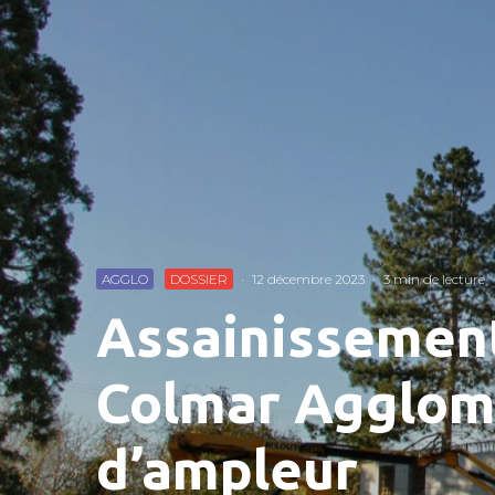
AGGLO
DOSSIER
·
12 décembre 2023
·
3 min de lecture
Assainissement
Colmar Agglom
d’ampleur