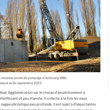
d’un nouveau poste de pompage à Horbourg-Wihr.
mencé en fin septembre 2023.
lmar Agglomération sur le réseau d’assainissement à
illissant et peu étanche, il collecte à la fois les eaux
e nappe phréatique peu profonde, il est sujet à d’importantes
nt le réseau et génèrent de nombreux déversements vers le