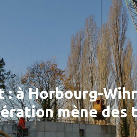
 : à Horbourg-Wihr
ération mène des 