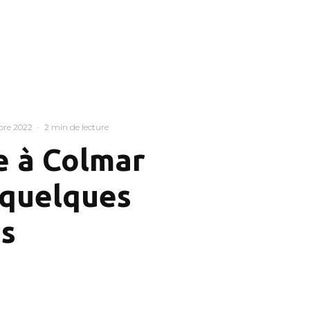
bre 2022
·
2 min de lecture
e à Colmar
 quelques
s