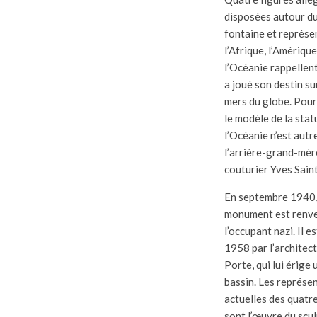
disposées autour du
fontaine et représe
l’Afrique, l’Amérique,
l’Océanie rappellent
a joué son destin su
mers du globe. Pour
le modèle de la stat
l’Océanie n’est autr
l’arrière-grand-mèr
couturier Yves Sain
En septembre 1940,
monument est renve
l’occupant nazi. Il e
1958 par l’architec
Porte, qui lui érige
bassin. Les représe
actuelles des quatr
sont l’œuvre du scu