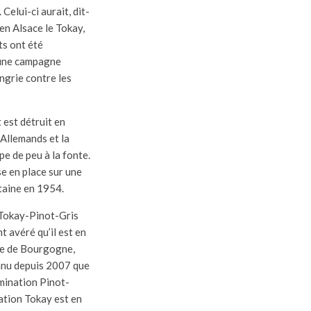
. Celui-ci aurait, dit-
 en Alsace le Tokay,
ts ont été
’une campagne
grie contre les
est détruit en
 Allemands et la
e de peu à la fonte.
se en place sur une
taine en 1954.
Tokay-Pinot-Gris
nt avéré qu’il est en
ire de Bourgogne,
onnu depuis 2007 que
mination Pinot-
lation Tokay est en