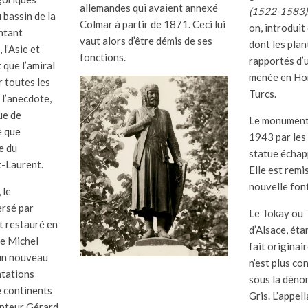
allemandes qui avaient annexé
(1522-1583)
 bassin de la
Colmar à partir de 1871. Ceci lui
on, introduit
ntant
vaut alors d’être démis de ses
dont les plan
 l’Asie et
fonctions.
rapportés d
 que l’amiral
menée en Hon
r toutes les
Turcs.
 l’anecdote,
ue de
Le monument 
e que
1943 par les
e du
statue échapp
t-Laurent.
Elle est remi
nouvelle fon
 le
rsé par
Le Tokay ou 
st restauré en
d’Alsace, éta
te Michel
fait origina
 un nouveau
n’est plus c
ntations
sous la déno
e continents
Gris. L’appel
lpteur Gérard