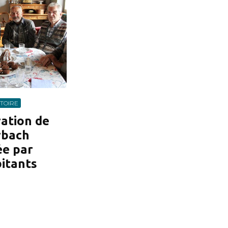
STOIRE
ration de
rbach
ée par
itants