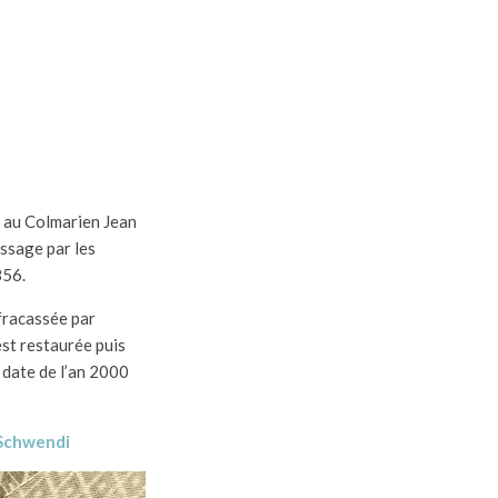
 au Colmarien Jean
ssage par les
856.
fracassée par
est restaurée puis
 date de l’an 2000
Schwendi