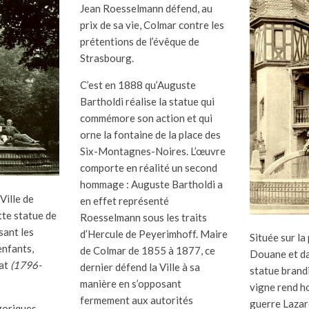
Jean Roesselmann défend, au
prix de sa vie, Colmar contre les
prétentions de l’évêque de
Strasbourg.
C’est en 1888 qu’Auguste
Bartholdi réalise la statue qui
commémore son action et qui
orne la fontaine de la place des
Six-Montagnes-Noires. L’œuvre
comporte en réalité un second
hommage : Auguste Bartholdi a
Ville de
en effet représenté
te statue de
Roesselmann sous les traits
sant les
d’Hercule de Peyerimhoff. Maire
Située sur la
enfants,
de Colmar de 1855 à 1877, ce
Douane et da
uat
(1796-
dernier défend la Ville à sa
statue brand
manière en s’opposant
vigne rend h
fermement aux autorités
guerre Lazar
goriques