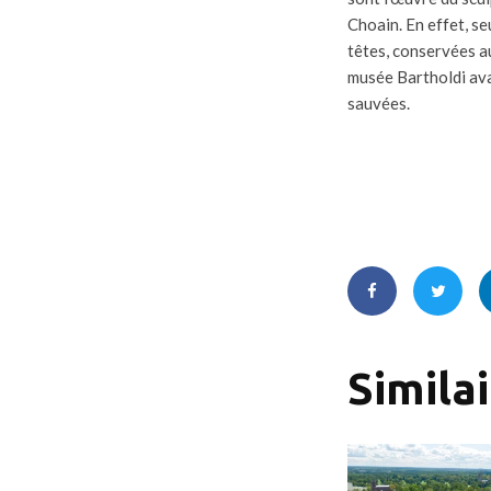
Choain. En effet, se
têtes, conservées a
musée Bartholdi ava
sauvées.
Simila