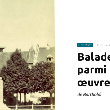
HISTOIRE
·
6 décem
Balad
parmi
œuvre
de Bartholdi