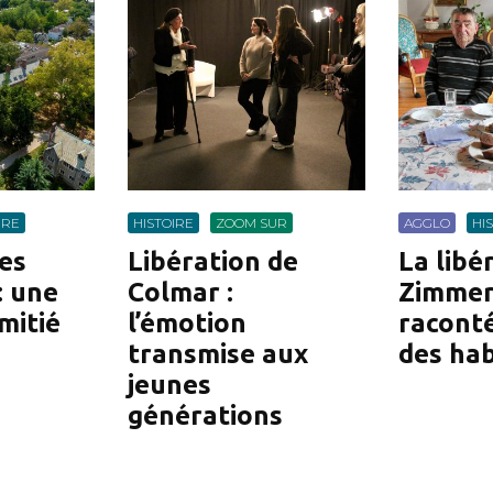
IRE
HISTOIRE
ZOOM SUR
AGGLO
HI
les
Libération de
La libé
: une
Colmar :
Zimme
amitié
l’émotion
racont
transmise aux
des hab
jeunes
générations