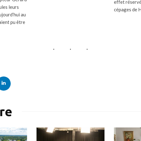
effet réserv
ules leurs
cépages de H
ujourd’hui au
ient pu être
ire