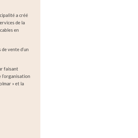
ipalité a créé
ervices de la
icables en
s de vente d’un
ur faisant
e l’organisation
lmar » et la