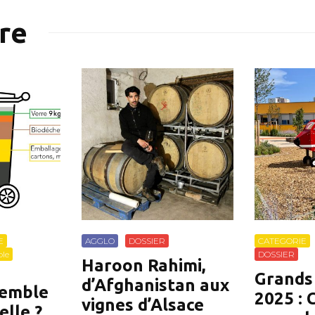
ire
E
AGGLO
DOSSIER
CATEGORIE
le
DOSSIER
Haroon Rahimi,
Grands
d’Afghanistan aux
semble
2025 : 
vignes d’Alsace
elle ?