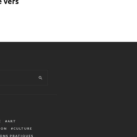
e vers
E
ART
ION
CULTURE
ONS PRATIQUES