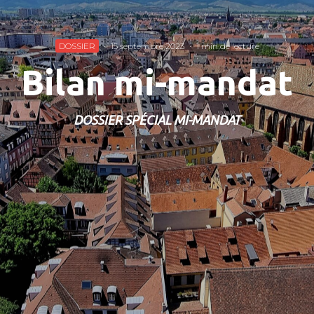
DOSSIER
·
15 septembre 2023
·
1 min de lecture
Bilan mi-mandat
DOSSIER SPÉCIAL MI-MANDAT