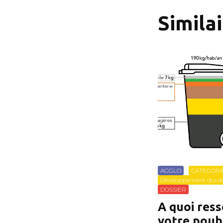
Simila
AGGLO
CATEGORI
Développement durab
DOSSIER
A quoi res
votre poub