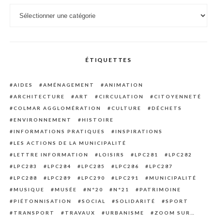
Catégories
ÉTIQUETTES
AIDES
AMÉNAGEMENT
ANIMATION
ARCHITECTURE
ART
CIRCULATION
CITOYENNETÉ
COLMAR AGGLOMÉRATION
CULTURE
DÉCHETS
ENVIRONNEMENT
HISTOIRE
INFORMATIONS PRATIQUES
INSPIRATIONS
LES ACTIONS DE LA MUNICIPALITÉ
LETTRE INFORMATION
LOISIRS
LPC281
LPC282
LPC283
LPC284
LPC285
LPC286
LPC287
LPC288
LPC289
LPC290
LPC291
MUNICIPALITÉ
MUSIQUE
MUSÉE
N°20
N°21
PATRIMOINE
PIÉTONNISATION
SOCIAL
SOLIDARITÉ
SPORT
TRANSPORT
TRAVAUX
URBANISME
ZOOM SUR…