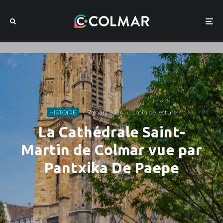
HISTOIRE
·
7 mars 2024
·
1 min de lecture
La Cathédrale Saint-
Martin de Colmar vue par
Pantxika De Paepe