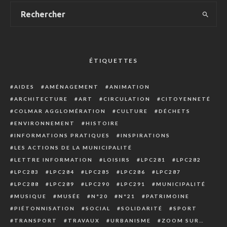
ÉTIQUETTES
AIDES
AMÉNAGEMENT
ANIMATION
ARCHITECTURE
ART
CIRCULATION
CITOYENNETÉ
COLMAR AGGLOMÉRATION
CULTURE
DÉCHETS
ENVIRONNEMENT
HISTOIRE
INFORMATIONS PRATIQUES
INSPIRATIONS
LES ACTIONS DE LA MUNICIPALITÉ
LETTRE INFORMATION
LOISIRS
LPC281
LPC282
LPC283
LPC284
LPC285
LPC286
LPC287
LPC288
LPC289
LPC290
LPC291
MUNICIPALITÉ
MUSIQUE
MUSÉE
N°20
N°21
PATRIMOINE
PIÉTONNISATION
SOCIAL
SOLIDARITÉ
SPORT
TRANSPORT
TRAVAUX
URBANISME
ZOOM SUR…