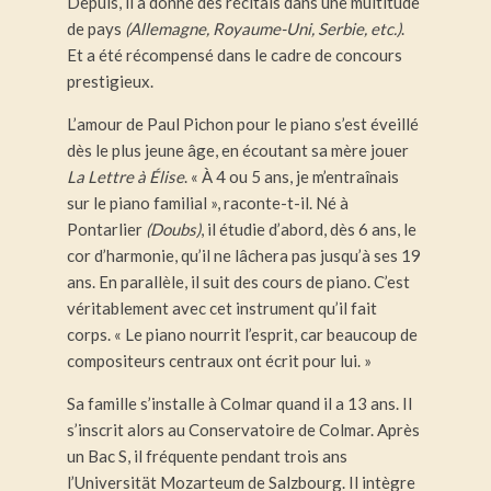
Depuis, il a donné des récitals dans une multitude
de pays
(Allemagne, Royaume-Uni, Serbie, etc.)
.
Et a été récompensé dans le cadre de concours
prestigieux.
L’amour de Paul Pichon pour le piano s’est éveillé
dès le plus jeune âge, en écoutant sa mère jouer
La Lettre à Élise
. « À 4 ou 5 ans, je m’entraînais
sur le piano familial », raconte-t-il. Né à
Pontarlier
(Doubs)
, il étudie d’abord, dès 6 ans, le
cor d’harmonie, qu’il ne lâchera pas jusqu’à ses 19
ans. En parallèle, il suit des cours de piano. C’est
véritablement avec cet instrument qu’il fait
corps. « Le piano nourrit l’esprit, car beaucoup de
compositeurs centraux ont écrit pour lui. »
Sa famille s’installe à Colmar quand il a 13 ans. Il
s’inscrit alors au Conservatoire de Colmar. Après
un Bac S, il fréquente pendant trois ans
l’Universität Mozarteum de Salzbourg. Il intègre