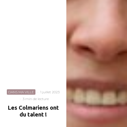
DANS MA VILLE
·
1 juillet 2023
·
3 min de lecture
Les Colmariens ont
du talent !