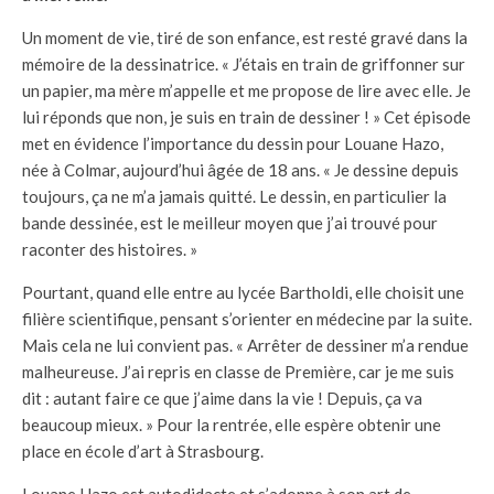
Un moment de vie, tiré de son enfance, est resté gravé dans la
mémoire de la dessinatrice. « J’étais en train de griffonner sur
un papier, ma mère m’appelle et me propose de lire avec elle. Je
lui réponds que non, je suis en train de dessiner ! » Cet épisode
met en évidence l’importance du dessin pour Louane Hazo,
née à Colmar, aujourd’hui âgée de 18 ans. « Je dessine depuis
toujours, ça ne m’a jamais quitté. Le dessin, en particulier la
bande dessinée, est le meilleur moyen que j’ai trouvé pour
raconter des histoires. »
Pourtant, quand elle entre au lycée Bartholdi, elle choisit une
filière scientifique, pensant s’orienter en médecine par la suite.
Mais cela ne lui convient pas. « Arrêter de dessiner m’a rendue
malheureuse. J’ai repris en classe de Première, car je me suis
dit : autant faire ce que j’aime dans la vie ! Depuis, ça va
beaucoup mieux. » Pour la rentrée, elle espère obtenir une
place en école d’art à Strasbourg.
Louane Hazo est autodidacte et s’adonne à son art de