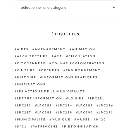
Catégories
ÉTIQUETTES
AIDES
AMÉNAGEMENT
ANIMATION
ARCHITECTURE
ART
CIRCULATION
CITOYENNETÉ
COLMAR AGGLOMÉRATION
CULTURE
DÉCHETS
ENVIRONNEMENT
HISTOIRE
INFORMATIONS PRATIQUES
INSPIRATIONS
LES ACTIONS DE LA MUNICIPALITÉ
LETTRE INFORMATION
LOISIRS
LPC281
LPC282
LPC283
LPC284
LPC285
LPC286
LPC287
LPC288
LPC289
LPC290
LPC291
MUNICIPALITÉ
MUSIQUE
MUSÉE
N°20
N°21
PATRIMOINE
PIÉTONNISATION