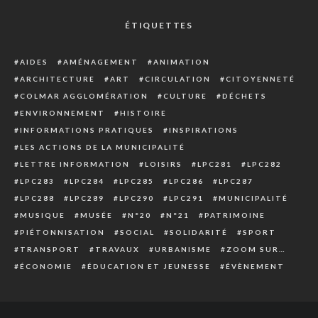
ÉTIQUETTES
AIDES
AMÉNAGEMENT
ANIMATION
ARCHITECTURE
ART
CIRCULATION
CITOYENNETÉ
COLMAR AGGLOMÉRATION
CULTURE
DÉCHETS
ENVIRONNEMENT
HISTOIRE
INFORMATIONS PRATIQUES
INSPIRATIONS
LES ACTIONS DE LA MUNICIPALITÉ
LETTRE INFORMATION
LOISIRS
LPC281
LPC282
LPC283
LPC284
LPC285
LPC286
LPC287
LPC288
LPC289
LPC290
LPC291
MUNICIPALITÉ
MUSIQUE
MUSÉE
N°20
N°21
PATRIMOINE
PIÉTONNISATION
SOCIAL
SOLIDARITÉ
SPORT
TRANSPORT
TRAVAUX
URBANISME
ZOOM SUR…
ÉCONOMIE
ÉDUCATION ET JEUNESSE
ÉVÈNEMENT