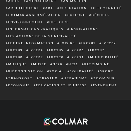
AIDES
AMÉNAGEMENT
ANIMATION
ARCHITECTURE
ART
CIRCULATION
CITOYENNETÉ
COLMAR AGGLOMÉRATION
CULTURE
DÉCHETS
ENVIRONNEMENT
HISTOIRE
INFORMATIONS PRATIQUES
INSPIRATIONS
LES ACTIONS DE LA MUNICIPALITÉ
LETTRE INFORMATION
LOISIRS
LPC281
LPC282
LPC283
LPC284
LPC285
LPC286
LPC287
LPC288
LPC289
LPC290
LPC291
MUNICIPALITÉ
MUSIQUE
MUSÉE
N°20
N°21
PATRIMOINE
PIÉTONNISATION
SOCIAL
SOLIDARITÉ
SPORT
TRANSPORT
TRAVAUX
URBANISME
ZOOM SUR…
ÉCONOMIE
ÉDUCATION ET JEUNESSE
ÉVÈNEMENT