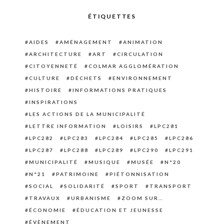
ÉTIQUETTES
AIDES
AMÉNAGEMENT
ANIMATION
ARCHITECTURE
ART
CIRCULATION
CITOYENNETÉ
COLMAR AGGLOMÉRATION
CULTURE
DÉCHETS
ENVIRONNEMENT
HISTOIRE
INFORMATIONS PRATIQUES
INSPIRATIONS
LES ACTIONS DE LA MUNICIPALITÉ
LETTRE INFORMATION
LOISIRS
LPC281
LPC282
LPC283
LPC284
LPC285
LPC286
LPC287
LPC288
LPC289
LPC290
LPC291
MUNICIPALITÉ
MUSIQUE
MUSÉE
N°20
N°21
PATRIMOINE
PIÉTONNISATION
SOCIAL
SOLIDARITÉ
SPORT
TRANSPORT
TRAVAUX
URBANISME
ZOOM SUR…
ÉCONOMIE
ÉDUCATION ET JEUNESSE
ÉVÈNEMENT