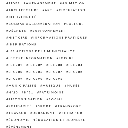
AIDES
AMÉNAGEMENT
ANIMATION
ARCHITECTURE
ART
CIRCULATION
CITOYENNETÉ
COLMAR AGGLOMÉRATION
CULTURE
DÉCHETS
ENVIRONNEMENT
HISTOIRE
INFORMATIONS PRATIQUES
INSPIRATIONS
LES ACTIONS DE LA MUNICIPALITÉ
LETTRE INFORMATION
LOISIRS
LPC281
LPC282
LPC283
LPC284
LPC285
LPC286
LPC287
LPC288
LPC289
LPC290
LPC291
MUNICIPALITÉ
MUSIQUE
MUSÉE
N°20
N°21
PATRIMOINE
PIÉTONNISATION
SOCIAL
SOLIDARITÉ
SPORT
TRANSPORT
TRAVAUX
URBANISME
ZOOM SUR…
ÉCONOMIE
ÉDUCATION ET JEUNESSE
ÉVÈNEMENT