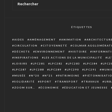
ÉTIQUETTES
AIDES
AMÉNAGEMENT
ANIMATION
ARCHITECTUR
CIRCULATION
CITOYENNETÉ
COLMAR AGGLOMÉRAT
DÉCHETS
ENVIRONNEMENT
HISTOIRE
INFORMATI
INSPIRATIONS
LES ACTIONS DE LA MUNICIPALITÉ
LE
LOISIRS
LPC281
LPC282
LPC283
LPC284
LPC2
LPC287
LPC288
LPC289
LPC290
LPC291
MUNIC
MUSÉE
N°20
N°21
PATRIMOINE
PIÉTONNISATI
SOLIDARITÉ
SPORT
TRANSPORT
TRAVAUX
URB
ZOOM SUR…
ÉCONOMIE
ÉDUCATION ET JEUNESSE