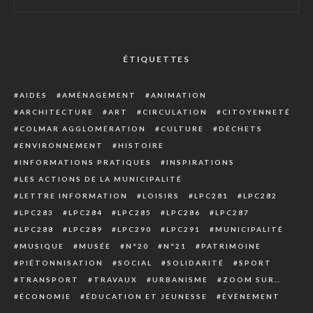
ÉTIQUETTES
AIDES
AMÉNAGEMENT
ANIMATION
ARCHITECTURE
ART
CIRCULATION
CITOYENNETÉ
COLMAR AGGLOMÉRATION
CULTURE
DÉCHETS
ENVIRONNEMENT
HISTOIRE
INFORMATIONS PRATIQUES
INSPIRATIONS
LES ACTIONS DE LA MUNICIPALITÉ
LETTRE INFORMATION
LOISIRS
LPC281
LPC282
LPC283
LPC284
LPC285
LPC286
LPC287
LPC288
LPC289
LPC290
LPC291
MUNICIPALITÉ
MUSIQUE
MUSÉE
N°20
N°21
PATRIMOINE
PIÉTONNISATION
SOCIAL
SOLIDARITÉ
SPORT
TRANSPORT
TRAVAUX
URBANISME
ZOOM SUR…
ÉCONOMIE
ÉDUCATION ET JEUNESSE
ÉVÈNEMENT