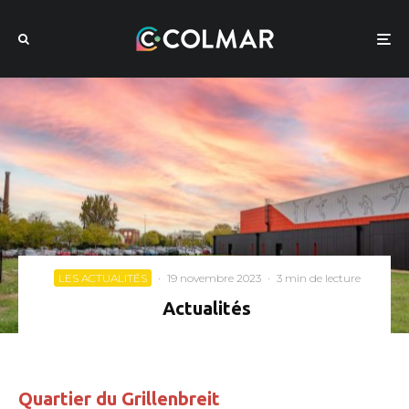
LES ACTUALITÉS
·
19 novembre 2023
·
3 min de lecture
Actualités
Quartier du Grillenbreit