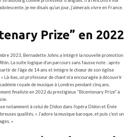
dolescente, je me disais qu’un jour, j’aimerais vivre en France.
ntenary Prize” en 2022
tembre 2023, Bernadette Johns a intégré la nouvelle promotion
Rhin. La suite logique d’un parcours sans fausse note : après
partir de l’âge de 14 ans et intègre le chœur de son église
. « Là-bas, un professeur de chant m’a encouragée à découvrir
l’Académie royale de musique à Londres pendant cinq ans.
ment finaliste en 2022 du prestigieux “Bicentenary Prize” à
oie.
ense notamment à celui de Didon dans l’opéra Didon et Énée
reuses qualités. « J’adore la musique baroque, et puis c’est un
ages. »