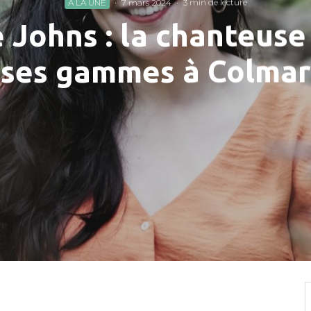
À LA UNE
·
7 mars 2024
·
3 min de lecture
Johns : la chanteuse 
ses gammes à Colmar