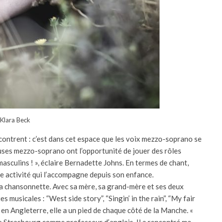
Klara Beck
rencontrent : c’est dans cet espace que les voix mezzo-soprano se
euses mezzo-soprano ont l’opportunité de jouer des rôles
masculins ! », éclaire Bernadette Johns. En termes de chant,
ne activité qui l’accompagne depuis son enfance.
 la chansonnette. Avec sa mère, sa grand-mère et ses deux
es musicales : “West side story”, “Singin’ in the rain”, “My fair
 en Angleterre, elle a un pied de chaque côté de la Manche. «
 de Strasbourg comme professeur d’anglais. Il a rencontré ma