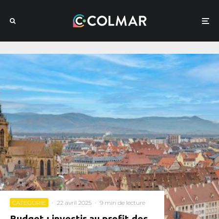
CATEGORIE
·
22 avril 2025
·
9 min de lecture
Budget : investir au profit des