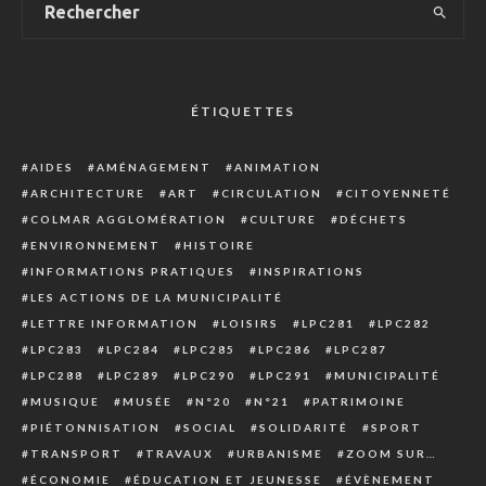
ÉTIQUETTES
AIDES
AMÉNAGEMENT
ANIMATION
ARCHITECTURE
ART
CIRCULATION
CITOYENNETÉ
COLMAR AGGLOMÉRATION
CULTURE
DÉCHETS
ENVIRONNEMENT
HISTOIRE
INFORMATIONS PRATIQUES
INSPIRATIONS
LES ACTIONS DE LA MUNICIPALITÉ
LETTRE INFORMATION
LOISIRS
LPC281
LPC282
LPC283
LPC284
LPC285
LPC286
LPC287
LPC288
LPC289
LPC290
LPC291
MUNICIPALITÉ
MUSIQUE
MUSÉE
N°20
N°21
PATRIMOINE
PIÉTONNISATION
SOCIAL
SOLIDARITÉ
SPORT
TRANSPORT
TRAVAUX
URBANISME
ZOOM SUR…
ÉCONOMIE
ÉDUCATION ET JEUNESSE
ÉVÈNEMENT