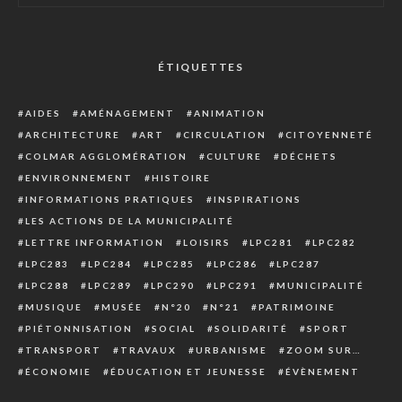
ÉTIQUETTES
AIDES
AMÉNAGEMENT
ANIMATION
ARCHITECTURE
ART
CIRCULATION
CITOYENNETÉ
COLMAR AGGLOMÉRATION
CULTURE
DÉCHETS
ENVIRONNEMENT
HISTOIRE
INFORMATIONS PRATIQUES
INSPIRATIONS
LES ACTIONS DE LA MUNICIPALITÉ
LETTRE INFORMATION
LOISIRS
LPC281
LPC282
LPC283
LPC284
LPC285
LPC286
LPC287
LPC288
LPC289
LPC290
LPC291
MUNICIPALITÉ
MUSIQUE
MUSÉE
N°20
N°21
PATRIMOINE
PIÉTONNISATION
SOCIAL
SOLIDARITÉ
SPORT
TRANSPORT
TRAVAUX
URBANISME
ZOOM SUR…
ÉCONOMIE
ÉDUCATION ET JEUNESSE
ÉVÈNEMENT