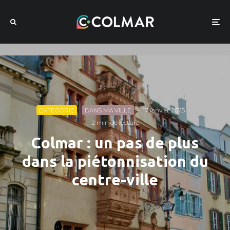
CATEGORIE
DANS MA VILLE
·
17 janvier 2025
·
2 min de lecture
Colmar : un pas de plus
dans la piétonnisation du
centre-ville