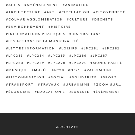
AIDES
AMÉNAGEMENT
ANIMATION
ARCHITECTURE
ART
CIRCULATION
CITOYENNETÉ
COLMAR AGGLOMÉRATION
CULTURE
DÉCHETS
ENVIRONNEMENT
HISTOIRE
INFORMATIONS PRATIQUES
INSPIRATIONS
LES ACTIONS DE LA MUNICIPALITÉ
LETTRE INFORMATION
LOISIRS
LPC281
LPC282
LPC283
LPC284
LPC285
LPC286
LPC287
LPC288
LPC289
LPC290
LPC291
MUNICIPALITÉ
MUSIQUE
MUSÉE
N°20
N°21
PATRIMOINE
PIÉTONNISATION
SOCIAL
SOLIDARITÉ
SPORT
TRANSPORT
TRAVAUX
URBANISME
ZOOM SUR…
ÉCONOMIE
ÉDUCATION ET JEUNESSE
ÉVÈNEMENT
ARCHIVES