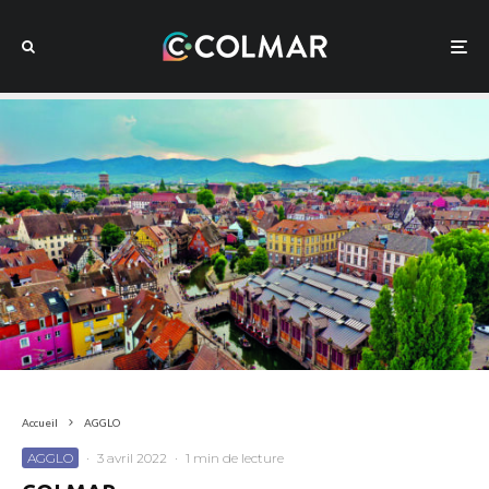
Accueil
AGGLO
AGGLO
·
3 avril 2022
·
1 min de lecture