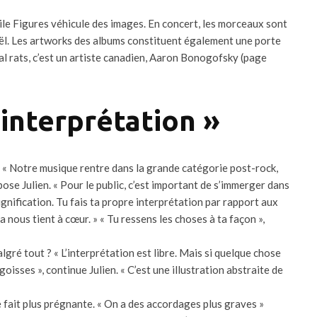
le Figures véhicule des images. En concert, les morceaux sont
l. Les artworks des albums constituent également une porte
al rats, c’est un artiste canadien, Aaron Bonogofsky (page
 interprétation »
. « Notre musique rentre dans la grande catégorie post-rock,
xpose Julien. « Pour le public, c’est important de s’immerger dans
gnification. Tu fais ta propre interprétation par rapport aux
Ça nous tient à cœur. » « Tu ressens les choses à ta façon »,
lgré tout ? « L’interprétation est libre. Mais si quelque chose
goisses », continue Julien. « C’est une illustration abstraite de
 fait plus prégnante. « On a des accordages plus graves »