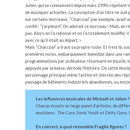
Julien, qui se connaissent depuis mars 1990, répètent t
de musiques actuelles. La conception d’un titre ne suit 
sur certains morceaux. “Charcoal”, par exemple, avait u
confié : “j’ai pleuré”. On adorait ce morceau ! Mais, en r
pas. Alors on l’a rebossé et on l’a totalement modifié. Il
avec ce qu’il était au départ. »
Mais “Charcoal” a tracé sa propre route. Et il est là, so
premières notes, embarquement immédiat dans une ram
programmations par ordinateur résonnent en boucle, tels 
appuyée par la basse, déroule l’histoire. De cette mus
personnage principal, mène l’action et cherche des répo
paysage de bâtiments industriels abandonnés, ou encore
Les influences musicales de Mickaël et Julien ?
Chacun écoute un large panel d’artistes, de diffé
musiciens : The Cure, Sonic Youth et Deity Guns. I
En concert, à quoi ressemble Fragile figures ?