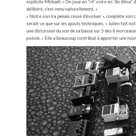
explicite Mickaël. « On joue en “ré” voire en “do dièse”,
délibéré, c’est venu naturellement. »
« Notre son n’a jamais cessé d’évoluer », complète son 
serait-ce que sur les ajouts techniques. » Julien fait n
une distorsion du son de sa basse sur 5 des 6 morceaux d
poésie. « Elle a beaucoup contribué à apporter une nouve