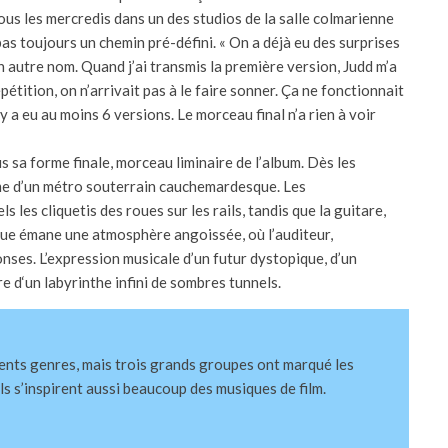
ous les mercredis dans un des studios de la salle colmarienne
pas toujours un chemin pré-défini. « On a déjà eu des surprises
n autre nom. Quand j’ai transmis la première version, Judd m’a
épétition, on n’arrivait pas à le faire sonner. Ça ne fonctionnait
 y a eu au moins 6 versions. Le morceau final n’a rien à voir
us sa forme finale, morceau liminaire de l’album. Dès les
e d’un métro souterrain cauchemardesque. Les
les cliquetis des roues sur les rails, tandis que la guitare,
ique émane une atmosphère angoissée, où l’auditeur,
nses. L’expression musicale d’un futur dystopique, d’un
 d‘un labyrinthe infini de sombres tunnels.
rents genres, mais trois grands groupes ont marqué les
ls s’inspirent aussi beaucoup des musiques de film.