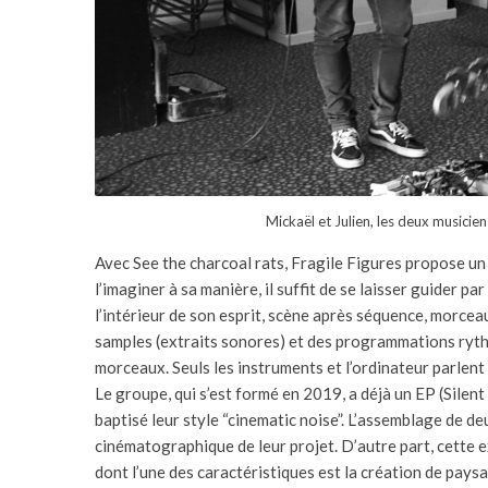
Mickaël et Julien, les deux musiciens
Avec See the charcoal rats, Fragile Figures propose u
l’imaginer à sa manière, il suffit de se laisser guider pa
l’intérieur de son esprit, scène après séquence, morceau
samples (extraits sonores) et des programmations ryth
morceaux. Seuls les instruments et l’ordinateur parlent d
Le groupe, qui s’est formé en 2019, a déjà un EP (Silent
baptisé leur style “cinematic noise”. L’assemblage de deu
cinématographique de leur projet. D’autre part, cette e
dont l’une des caractéristiques est la création de pays