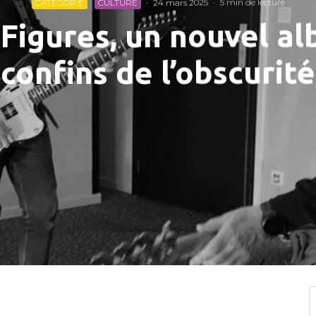
CATEGORIE
CULTURE
·
24 mars 2025
·
5 min de lecture
 Figures, un nouvel a
confins de l’obscurité