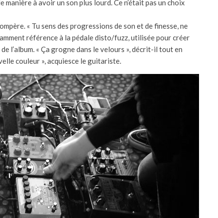
 de manière à avoir un son plus lourd. Ce n’était pas un choix
compère. « Tu sens des progressions de son et de finesse, ne
otamment référence à la pédale disto/fuzz, utilisée pour créer
e l’album. « Ça grogne dans le velours », décrit-il tout en
lle couleur », acquiesce le guitariste.