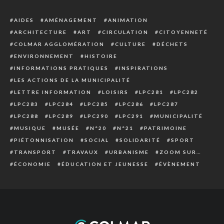
AIDES
AMÉNAGEMENT
ANIMATION
ARCHITECTURE
ART
CIRCULATION
CITOYENNETÉ
COLMAR AGGLOMÉRATION
CULTURE
DÉCHETS
ENVIRONNEMENT
HISTOIRE
INFORMATIONS PRATIQUES
INSPIRATIONS
LES ACTIONS DE LA MUNICIPALITÉ
LETTRE INFORMATION
LOISIRS
LPC281
LPC282
LPC283
LPC284
LPC285
LPC286
LPC287
LPC288
LPC289
LPC290
LPC291
MUNICIPALITÉ
MUSIQUE
MUSÉE
N°20
N°21
PATRIMOINE
PIÉTONNISATION
SOCIAL
SOLIDARITÉ
SPORT
TRANSPORT
TRAVAUX
URBANISME
ZOOM SUR…
ÉCONOMIE
ÉDUCATION ET JEUNESSE
ÉVÈNEMENT