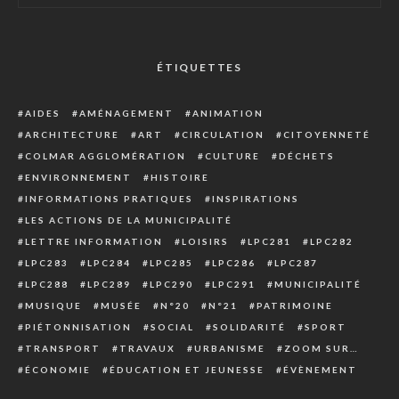
ÉTIQUETTES
AIDES
AMÉNAGEMENT
ANIMATION
ARCHITECTURE
ART
CIRCULATION
CITOYENNETÉ
COLMAR AGGLOMÉRATION
CULTURE
DÉCHETS
ENVIRONNEMENT
HISTOIRE
INFORMATIONS PRATIQUES
INSPIRATIONS
LES ACTIONS DE LA MUNICIPALITÉ
LETTRE INFORMATION
LOISIRS
LPC281
LPC282
LPC283
LPC284
LPC285
LPC286
LPC287
LPC288
LPC289
LPC290
LPC291
MUNICIPALITÉ
MUSIQUE
MUSÉE
N°20
N°21
PATRIMOINE
PIÉTONNISATION
SOCIAL
SOLIDARITÉ
SPORT
TRANSPORT
TRAVAUX
URBANISME
ZOOM SUR…
ÉCONOMIE
ÉDUCATION ET JEUNESSE
ÉVÈNEMENT