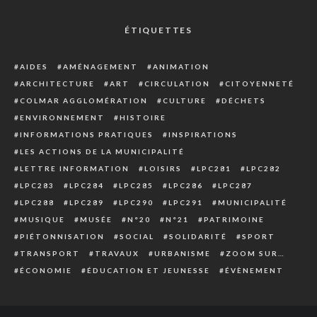
ÉTIQUETTES
AIDES
AMÉNAGEMENT
ANIMATION
ARCHITECTURE
ART
CIRCULATION
CITOYENNETÉ
COLMAR AGGLOMÉRATION
CULTURE
DÉCHETS
ENVIRONNEMENT
HISTOIRE
INFORMATIONS PRATIQUES
INSPIRATIONS
LES ACTIONS DE LA MUNICIPALITÉ
LETTRE INFORMATION
LOISIRS
LPC281
LPC282
LPC283
LPC284
LPC285
LPC286
LPC287
LPC288
LPC289
LPC290
LPC291
MUNICIPALITÉ
MUSIQUE
MUSÉE
N°20
N°21
PATRIMOINE
PIÉTONNISATION
SOCIAL
SOLIDARITÉ
SPORT
TRANSPORT
TRAVAUX
URBANISME
ZOOM SUR…
ÉCONOMIE
ÉDUCATION ET JEUNESSE
ÉVÈNEMENT