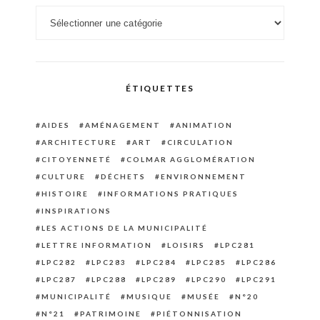
Catégories
ÉTIQUETTES
AIDES
AMÉNAGEMENT
ANIMATION
ARCHITECTURE
ART
CIRCULATION
CITOYENNETÉ
COLMAR AGGLOMÉRATION
CULTURE
DÉCHETS
ENVIRONNEMENT
HISTOIRE
INFORMATIONS PRATIQUES
INSPIRATIONS
LES ACTIONS DE LA MUNICIPALITÉ
LETTRE INFORMATION
LOISIRS
LPC281
LPC282
LPC283
LPC284
LPC285
LPC286
LPC287
LPC288
LPC289
LPC290
LPC291
MUNICIPALITÉ
MUSIQUE
MUSÉE
N°20
N°21
PATRIMOINE
PIÉTONNISATION